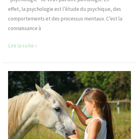
effet, la psychologie est l’étude du psychique, des
comportements et des processus mentaux. C’est la
connaissance à
Lire la suite »
Psychologue,
Psychologie
avec
le
cheval,
thérapeute,
équithérapeute…