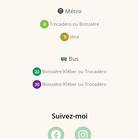
Métro
Trocadéro ou Boissière
6
Iéna
9
Bus
Boissière Kléber ou Trocadéro
22
Boissière Kléber ou Trocadéro
30
Suivez-moi
Facebook
Youtube
Instagram
Linkedin