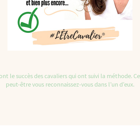
 font le succès des cavaliers qui ont suivi la méthode. Ce
peut-être vous reconnaissez-vous dans l’un d’eux.