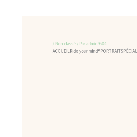
/
Non classé
/ Par
admin9504
ACCUEIL
Ride your mind®️
PORTRAIT
SPÉCIAL