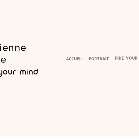
cienne
le
ACCUEIL
PORTRAIT
RIDE YOUR
 your mind
®️