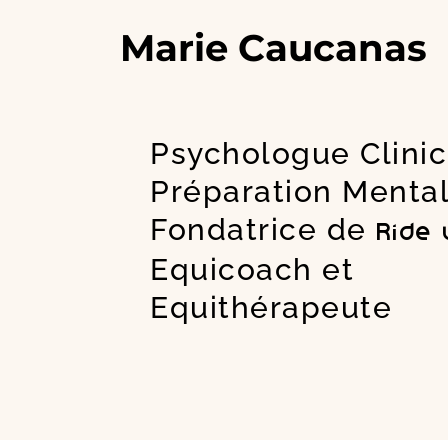
Aller
Marie Caucanas
au
contenu
Psychologue Clini
Préparation Menta
Fondatrice de
Ride
Equicoach et
Equithérapeute