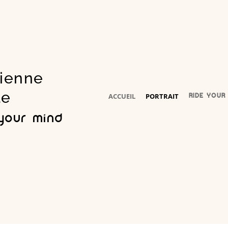
cienne
le
ACCUEIL
PORTRAIT
RIDE YOUR
 your mind
®️