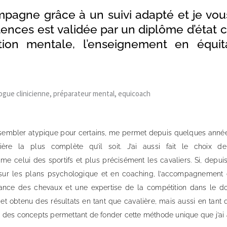
pagne grâce à un suivi adapté et je vous
es est validée par un diplôme d’état cer
tion mentale, l’enseignement en équita
gue clinicienne, préparateur mental, equicoach
 sembler atypique pour certains, me permet depuis quelques ann
re la plus complète qu’il soit. J’ai aussi fait le choix d
elui des sportifs et plus précisément les cavaliers. Si, depuis
 sur les plans psychologique et en coaching, l’accompagnement 
nce des chevaux et une expertise de la compétition dans le d
 obtenu des résultats en tant que cavalière, mais aussi en tant 
 des concepts permettant de fonder cette méthode unique que j’a