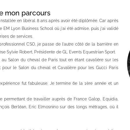
de mon parcours
nstallée en libéral 8 ans après avoir été diplômée. Car après
re EM Lyon Business School où j'ai été admise, puis j’ai validé
ises de services.
 professionnel CSO, je passe de l’autre côté de la barrière en
èse Sylvie Robert, Présidente de GL Events Equestrian Sport.
e, au Salon du cheval de Paris tout en étant cavalière sur les
t pour le Salon du cheval et Cavalière pour les Gucci Paris
’expérience fut fabuleuse. Je termine 6e la 1ère année et un
me permettant de travailler auprès de France Galop, Equidia,
is Berléan, Eric Elmosnino sur des longs métrages, où il