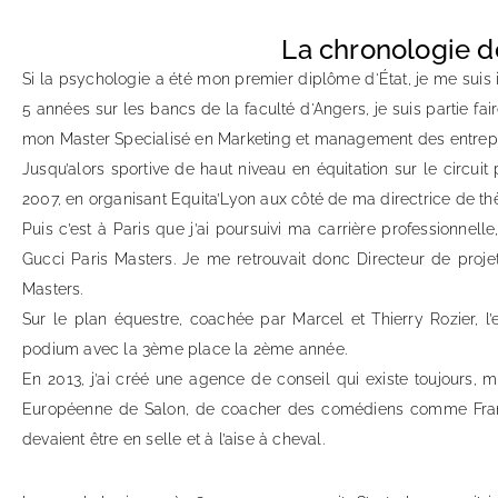
La chronologie 
Si la psychologie a été mon premier diplôme d'État, je me suis i
5 années sur les bancs de la faculté d'Angers, je suis partie fai
mon Master Specialisé en Marketing et management des entrepr
Jusqu’alors sportive de haut niveau en équitation sur le circuit
2007, en organisant Equita’Lyon aux côté de ma directrice de th
Puis c’est à Paris que j’ai poursuivi ma carrière professionnell
Gucci Paris Masters. Je me retrouvait donc Directeur de proje
Masters.
Sur le plan équestre, coachée par Marcel et Thierry Rozier, l
podium avec la 3ème place la 2ème année.
En 2013, j’ai créé une agence de conseil qui existe toujours, 
Européenne de Salon, de coacher des comédiens comme Franço
devaient être en selle et à l’aise à cheval.