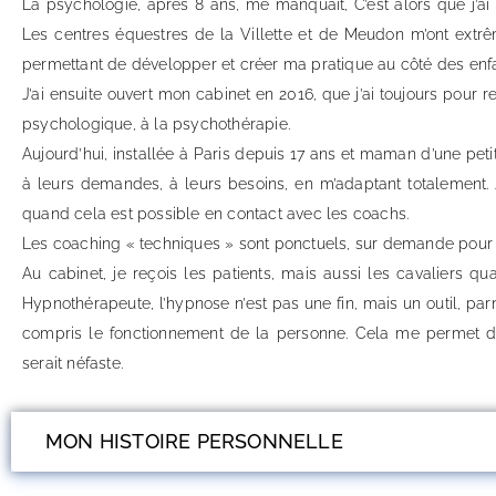
La psychologie, après 8 ans, me manquait, C’est alors que j’
Les centres équestres de la Villette et de Meudon m’ont extr
permettant de développer et créer ma pratique au côté des enfa
J’ai ensuite ouvert mon cabinet en 2016, que j’ai toujours pou
psychologique, à la psychothérapie.
Aujourd’hui, installée à Paris depuis 17 ans et maman d’une peti
à leurs demandes, à leurs besoins, en m’adaptant totalement. 
quand cela est possible en contact avec les coachs.
Les coaching « techniques » sont ponctuels, sur demande pour 
Au cabinet, je reçois les patients, mais aussi les cavaliers qu
Hypnothérapeute, l’hypnose n’est pas une fin, mais un outil, parmi
compris le fonctionnement de la personne. Cela me permet de 
serait néfaste.
MON HISTOIRE PERSONNELLE