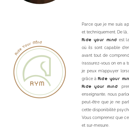
Parce que je me suis aper
et techniquement. De là
est l
Ride your mind
®️
où ils sont capable d’
avant tout de comprend
(rassurez-vous on en a to
je peux m’appuyer lors
grâce à
Ride your mi
pren
Ride your mind
®️
enseignante, nous parlo
peut-être que je ne par
cette disponibilité psyc
Vous comprenez que cet
et sur-mesure.