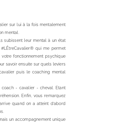
alier sur lui à la fois mentalement
on mental.
ls subissent leur mental à un état
e #LÊtreCavalier® qui me permet
s votre fonctionnement psychique
ur savoir ensuite sur quels leviers
cavalier puis le coaching mental
oach - cavalier - cheval. Etant
réhension. Enfin, vous remarquez
rrive quand on a atteint d’abord
s.
e mais un accompagnement unique