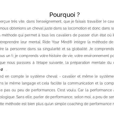
Pourquoi ?
çue très vite, dans l’enseignement, que je faisais travailler le cav
, nous obtenions un cheval juste dans sa locomotion et donc dans s
a méthode qui permet à tous les cavaliers de passer d’un état où i
entreprendre leur mental. Ride Your Mind® intègre la méthode d
re la personne dans sa singularité et sa globalité. Je comprend
us un !), je comprends votre histoire de vie, votre environnement po
que nous passons à l’étape suivante, la préparation mentale du 
.
nd
®️
d en compte le système cheval - cavalier et même le système c
ns le même langage et cela facilite la communication et la comp
le pas ou peu de performances. C’est voulu. Car la performance a
hologique. Sans elle, parler de performance, selon moi, a peu de sen
te méthode est bien plus qu’un simple coaching de performanc