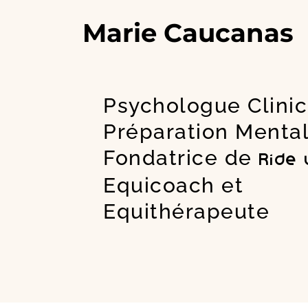
Aller
Marie Caucanas
au
contenu
Psychologue Clini
Préparation Menta
Fondatrice de
Ride
Equicoach et
Equithérapeute