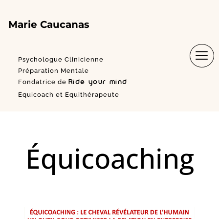
Aller
au
Marie Caucanas
contenu
Psychologue Clinicienne
Préparation Mentale
Fondatrice de
Ride your mind
®️
Equicoach et Equithérapeute
Équicoaching