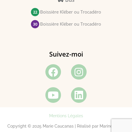
Boissière Kléber ou Trocadéro
22
Boissière Kléber ou Trocadéro
30
Suivez-moi
Facebook
Youtube
Instagram
Linkedin
Mentions Légales
Copyright © 2025 Marie Caucanas | Réalisé par Marine Boidé