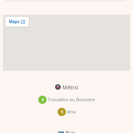
Métro
Trocadéro ou Boissière
6
Iéna
9
Bus