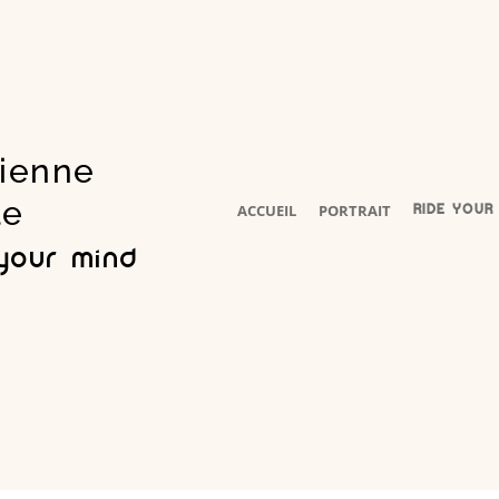
cienne
le
ACCUEIL
PORTRAIT
RIDE YOUR
 your mind
®️