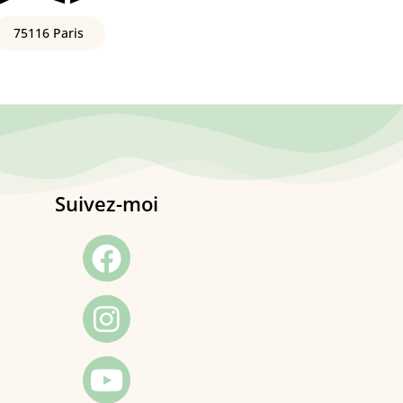
75116 Paris
Suivez-moi
Facebook
Instagram
Youtube
Linkedin