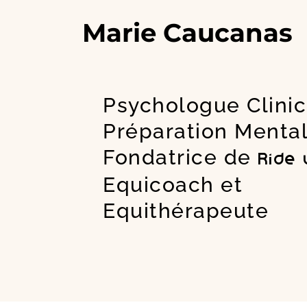
Aller
Marie Caucanas
au
contenu
Psychologue Clini
Préparation Menta
Fondatrice de
Ride
Equicoach et
Equithérapeute